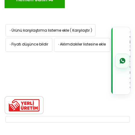
·
Ürünü karşılaştırma listeme ekle
(
Karşılaştır
)
TI
W
İL
·
Fiyatı düşünce bildir
·
Aklımdakiler listesine ekle
Sİ
VE
05
7x
Wh
Üz
de
Sip
Ver