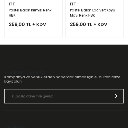
ITT
ITT
Pastel Balon Kırmızı Renk
Pastel Balon Lacivert Koyu
HBK
Mavi Renk HBK
259,00 TL + KDV
259,00 TL + KDV
E-Bülten Aboneliği
Kampanya ve yeniliklerden haberdar olmak için e-bültenimize
kayıt olun.
Kurumsal