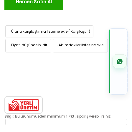
Hemen Satın Al
·
Ürünü karşılaştırma listeme ekle
(
Karşılaştır
)
TI
W
İL
·
Fiyatı düşünce bildir
·
Aklımdakiler listesine ekle
Sİ
VE
05
7x
Wh
Üz
de
Sip
Ver
Bilgi :
Bu ürünümüzden minimum
1 Pkt.
sipariş verebilirsiniz.