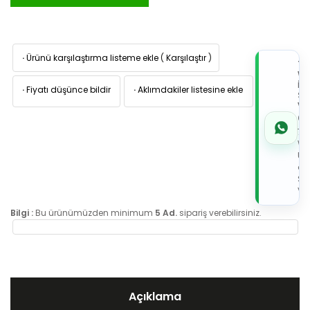
·
Ürünü karşılaştırma listeme ekle
(
Karşılaştır
)
TI
W
İL
·
Fiyatı düşünce bildir
·
Aklımdakiler listesine ekle
Sİ
VE
05
7x
Wh
Üz
de
Sip
Ver
Bilgi :
Bu ürünümüzden minimum
5 Ad.
sipariş verebilirsiniz.
Açıklama