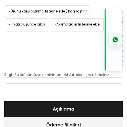
·
Ürünü karşılaştırma listeme ekle
(
Karşılaştır
)
TI
W
İL
·
Fiyatı düşünce bildir
·
Aklımdakiler listesine ekle
Sİ
VE
05
7x
Wh
Üz
de
Sip
Ver
Bilgi :
Bu ürünümüzden minimum
48 Ad.
sipariş verebilirsiniz.
Açıklama
Ödeme Bilgileri