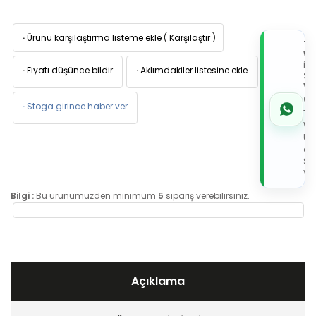
·
Ürünü karşılaştırma listeme ekle
(
Karşılaştır
)
TI
W
İL
·
Fiyatı düşünce bildir
·
Aklımdakiler listesine ekle
Sİ
VE
05
·
Stoga girince haber ver
7x
Wh
Üz
de
Sip
Ver
Bilgi :
Bu ürünümüzden minimum
5
sipariş verebilirsiniz.
Açıklama