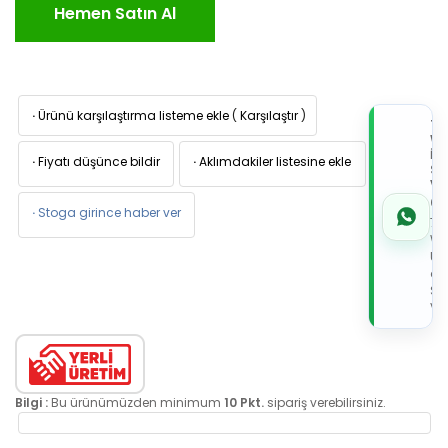
Hemen Satın Al
·
Ürünü karşılaştırma listeme ekle
(
Karşılaştır
)
TI
W
İL
·
Fiyatı düşünce bildir
·
Aklımdakiler listesine ekle
Sİ
VE
05
·
Stoga girince haber ver
7x
Wh
Üz
de
Sip
Ver
Bilgi :
Bu ürünümüzden minimum
10 Pkt.
sipariş verebilirsiniz.