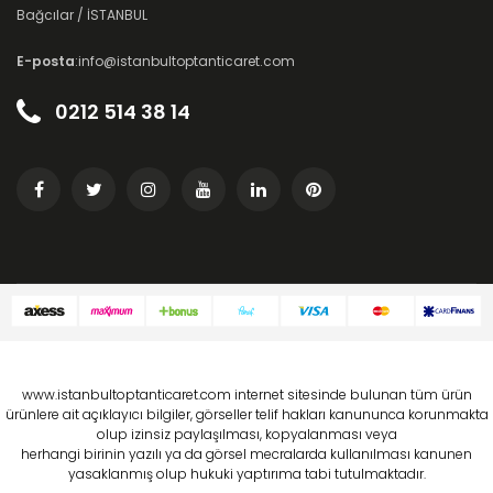
Bağcılar / İSTANBUL
E-posta
:info@istanbultoptanticaret.com
0212 514 38 14
www.istanbultoptanticaret.com internet sitesinde bulunan tüm ürün
ürünlere ait açıklayıcı bilgiler, görseller telif hakları kanununca korunmakta
olup izinsiz paylaşılması, kopyalanması veya
herhangi birinin yazılı ya da görsel mecralarda kullanılması kanunen
yasaklanmış olup hukuki yaptırıma tabi tutulmaktadır.