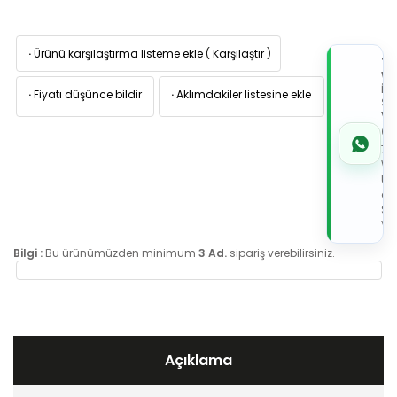
·
Ürünü karşılaştırma listeme ekle
(
Karşılaştır
)
TI
W
İL
·
Fiyatı düşünce bildir
·
Aklımdakiler listesine ekle
Sİ
VE
05
7x
Wh
Üz
de
Sip
Ver
Bilgi :
Bu ürünümüzden minimum
3 Ad.
sipariş verebilirsiniz.
Açıklama