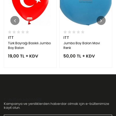
ITT
ITT
Türk Bayrağı Baskılı Jumbo
Jumbo Boy Balon Mavi
Boy Balon
Renk
19,00 TL + KDV
50,00 TL + KDV
E-Bülten Aboneliği
Kampanya ve yeniliklerden haberdar olmak için e-bültenimize
kayıt olun.