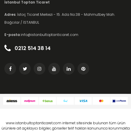
İstanbul Toptan Ticaret
Adres
: İstoç Ticaret Merkezi - 15. Ada No:38 - Mahmutbey Mah.
Bağcılar / İSTANBUL
E-posta
:info@istanbultoptanticaret.com
0212 514 38 14
www.istanbultoptanticaret.com internet sitesinde bulunan tüm ürün
ürünlere ait açıklayıcı bilgiler, görseller telif hakları kanununca korunmakta