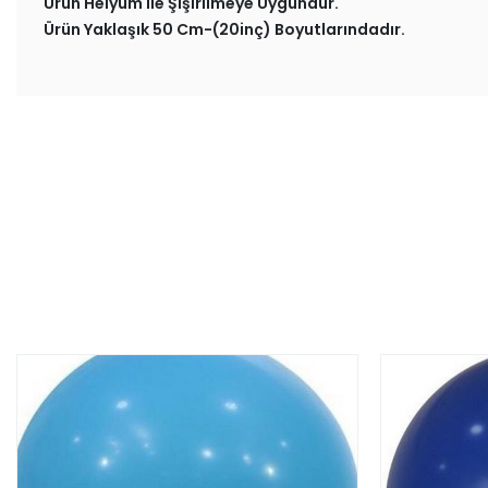
Ürün Helyum ile Şişirilmeye Uygundur.
Ürün Yaklaşık 50 Cm-(20inç) Boyutlarındadır.