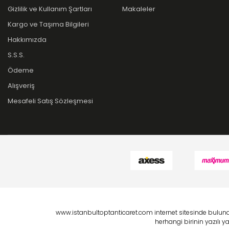
Gizlilik ve Kullanım Şartları
Makaleler
Kargo ve Taşıma Bilgileri
Hakkımızda
S.S.S.
Ödeme
Alışveriş
Mesafeli Satış Sözleşmesi
www.istanbultoptanticaret.com internet sitesinde bulunan
herhangi birinin yazılı