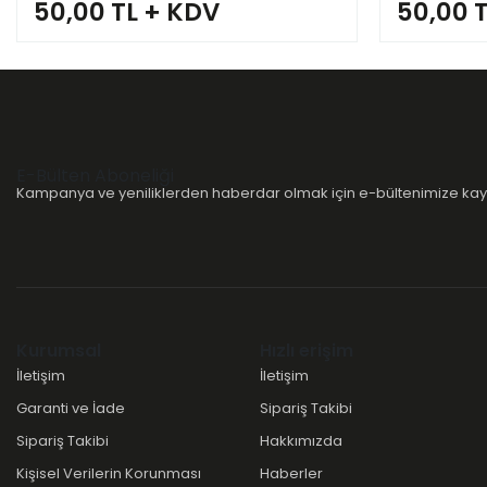
50,00 TL + KDV
50,00 
E-Bülten Aboneliği
Kampanya ve yeniliklerden haberdar olmak için e-bültenimize kayı
Kurumsal
Hızlı erişim
İletişim
İletişim
Garanti ve İade
Sipariş Takibi
Sipariş Takibi
Hakkımızda
Kişisel Verilerin Korunması
Haberler