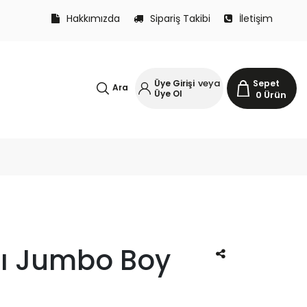
Hakkımızda
Sipariş Takibi
İletişim
veya
Üye Girişi
Sepet
Ara
Üye Ol
0
Ürün
lı Jumbo Boy