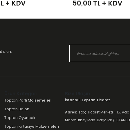
TL + KDV
50,00 TL + KDV
t olun.
Ürün Kategori
Bize Ulaşın
Toptan Parti Malzemeleri
İstanbul Toptan Ticaret
Toptan Balon
Adres
: İstoç Ticaret Merkezi - 15. Ada
Toptan Oyuncak
Mahmutbey Mah. Bağcılar / İSTANBU
Toptan Kırtasiye Malzemeleri