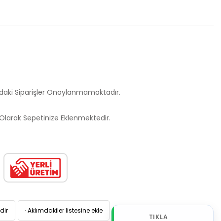
ndaki Siparişler Onaylanmamaktadır.
larak Sepetinize Eklenmektedir.
dir
·
Aklımdakiler listesine ekle
TIKLA