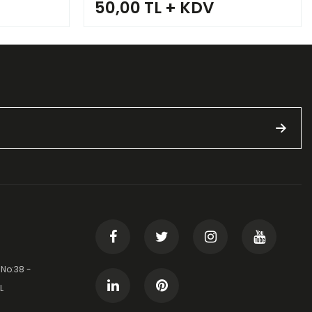
50,00 TL + KDV
 No:38 -
L