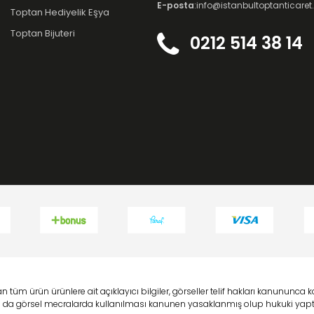
E-posta
:info@istanbultoptanticare
Toptan Hediyelik Eşya
Toptan Bijuteri
0212 514 38 14
 tüm ürün ürünlere ait açıklayıcı bilgiler, görseller telif hakları kanununc
 ya da görsel mecralarda kullanılması kanunen yasaklanmış olup hukuki yaptı