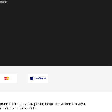
t.com
a korunmakta olup izinsiz paylaşılması, kopyalanması veya
rıma tabi tutulmaktadır.