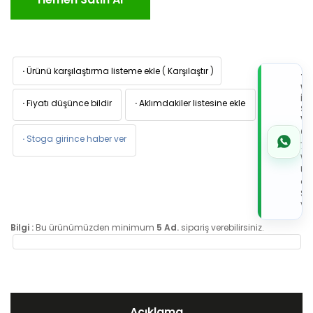
·
Ürünü karşılaştırma listeme ekle
(
Karşılaştır
)
TI
W
İL
·
Fiyatı düşünce bildir
·
Aklımdakiler listesine ekle
Sİ
VE
05
·
Stoga girince haber ver
7x
Wh
Üz
de
Sip
Ver
Bilgi :
Bu ürünümüzden minimum
5 Ad.
sipariş verebilirsiniz.
Açıklama