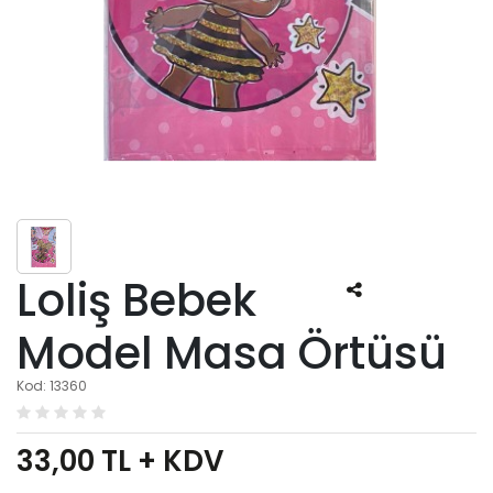
Loliş Bebek
Model Masa Örtüsü
Kod: 13360
33,00
TL + KDV