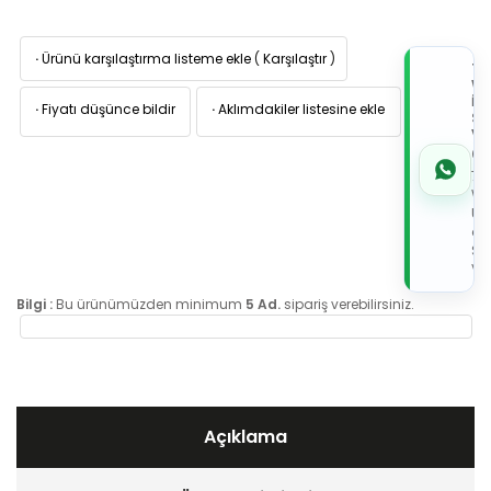
·
Ürünü karşılaştırma listeme ekle
(
Karşılaştır
)
TI
W
İL
·
Fiyatı düşünce bildir
·
Aklımdakiler listesine ekle
Sİ
VE
05
7x
Wh
Üz
de
Sip
Ver
Bilgi :
Bu ürünümüzden minimum
5 Ad.
sipariş verebilirsiniz.
Açıklama