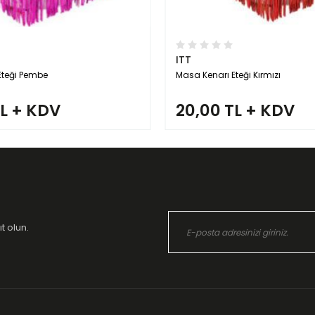
ITT
eği Kırmızı
Masa Kenarı Eteği Rose Gold
TL + KDV
20,00 TL + KDV
t olun.