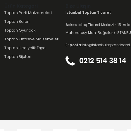
Ürün Kategori
Bize Ulaşın
Toptan Parti Malzemeleri
İstanbul Toptan Ticaret
Toptan Balon
Adres
: İstoç Ticaret Merkezi - 15. Ada
Toptan Oyuncak
Mahmutbey Mah. Bağcılar / İSTANBU
Toptan Kırtasiye Malzemeleri
E-posta
:info@istanbultoptanticare
Toptan Hediyelik Eşya
Toptan Bijuteri
0212 514 38 14