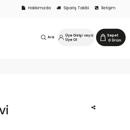
Hakkımızda
Sipariş Takibi
İletişim
veya
Üye Girişi
Sepet
Ara
Üye Ol
0
Ürün
vi