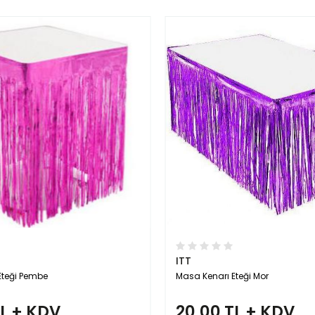
ITT
teği Mor
Masa Kenarı Eteği Kırmızı
TL + KDV
20,00 TL + KDV