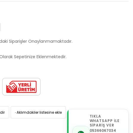
ndaki Siparişler Onaylanmamaktadır.
larak Sepetinize Eklenmektedir.
dir
·
Aklımdakiler listesine ekle
TIKLA
WHATSAPP İLE
SİPARİŞ VER
05366067034