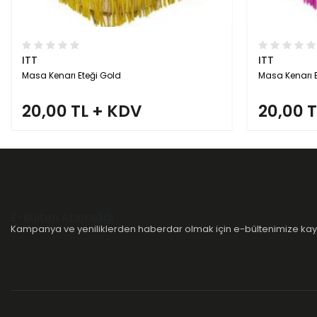
ITT
ITT
Masa Kenarı Eteği Pembe
Masa Kenarı Et
20,00 TL + KDV
20,00 
E-Bülten Aboneliği
Kampanya ve yeniliklerden haberdar olmak için e-bültenimize kayı