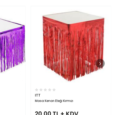
TÜKENDİ
ITT
Kalpli Metalize Masa Eteği
15,00 TL + KDV