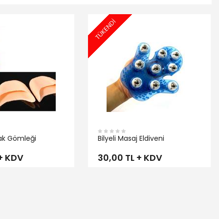
TÜKENDİ
İNCELE
ak Gömleği
Bilyeli Masaj Eldiveni
 + KDV
30,00 TL + KDV