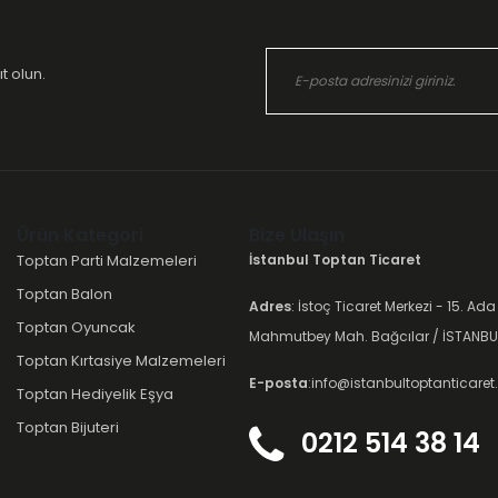
t olun.
Ürün Kategori
Bize Ulaşın
Toptan Parti Malzemeleri
İstanbul Toptan Ticaret
Toptan Balon
Adres
: İstoç Ticaret Merkezi - 15. Ada
Toptan Oyuncak
Mahmutbey Mah. Bağcılar / İSTANBU
Toptan Kırtasiye Malzemeleri
E-posta
:info@istanbultoptanticare
Toptan Hediyelik Eşya
Toptan Bijuteri
0212 514 38 14