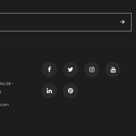
 No:38 -
L
t.com