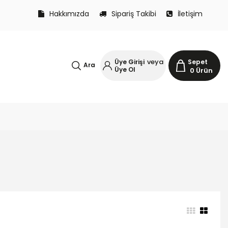
Hakkımızda
Sipariş Takibi
İletişim
veya
Üye Girişi
Sepet
Ara
Üye Ol
0
Ürün