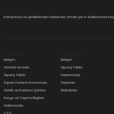
E-Bülten Aboneliği
Kampanya ve yeniliklerden haberdar olmak için e-bültenimize kayı
Kurumsal
Hızlı erişim
İletişim
İletişim
Garanti ve İade
Sipariş Takibi
Sipariş Takibi
Hakkımızda
Kişisel Verilerin Korunması
Haberler
Gizlilik ve Kullanım Şartları
Makaleler
Kargo ve Taşıma Bilgileri
Hakkımızda
S.S.S.