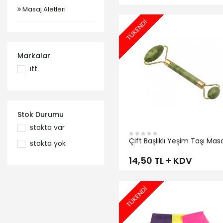
Masaj Aletleri
TÜKENDİ
İNCELE
Markalar
itt
Stok Durumu
stokta var
Çift Başlıklı Yeşim Taşı Mas
stokta yok
Aleti
14,50 TL + KDV
TÜKENDİ
İNCELE