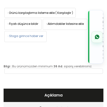
·
Ürünü karşılaştırma listeme ekle
(
Karşılaştır
)
TI
W
İL
·
Fiyatı düşünce bildir
·
Aklımdakiler listesine ekle
Sİ
VE
05
·
Stoga girince haber ver
7x
Wh
Üz
de
Sip
Ver
Bilgi :
Bu ürünümüzden minimum
36 Ad.
sipariş verebilirsiniz.
Açıklama