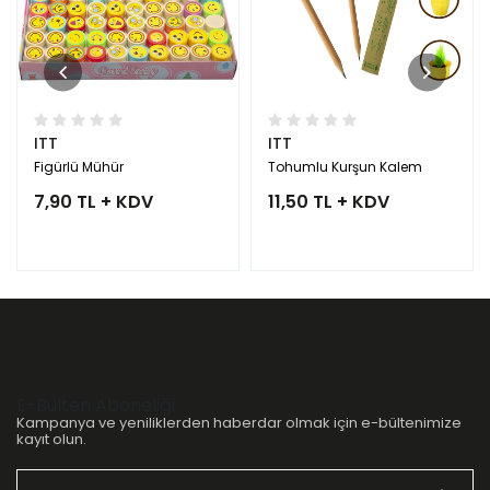
ITT
ITT
Figürlü Mühür
Tohumlu Kurşun Kalem
7,90 TL + KDV
11,50 TL + KDV
E-Bülten Aboneliği
Kampanya ve yeniliklerden haberdar olmak için e-bültenimize
kayıt olun.