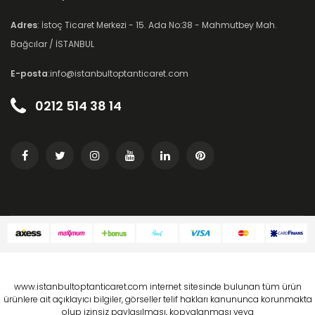
Adres
: İstoç Ticaret Merkezi - 15. Ada No:38 - Mahmutbey Mah.
Bağcılar / İSTANBUL
E-posta
:info@istanbultoptanticaret.com
0212 514 38 14
www.istanbultoptanticaret.com internet sitesinde bulunan tüm ürün
ürünlere ait açıklayıcı bilgiler, görseller telif hakları kanununca korunmakta
olup izinsiz paylaşılması, kopyalanması veya