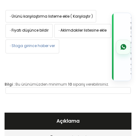
·
Ürünü karşılaştırma listeme ekle
(
Karşılaştır
)
TI
W
İL
·
Fiyatı düşünce bildir
·
Aklımdakiler listesine ekle
Sİ
VE
05
·
Stoga girince haber ver
7x
Wh
Üz
de
Sip
Ver
Bilgi :
Bu ürünümüzden minimum
10
sipariş verebilirsiniz.
Açıklama