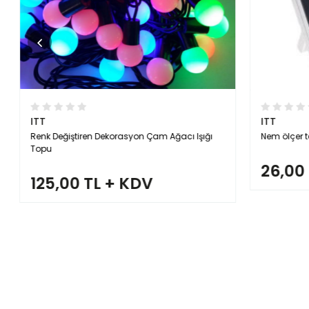
ITT
ITT
Renk Değiştiren Dekorasyon Çam Ağacı Işığı
Nem ölçer te
Topu
26,00 
125,00 TL + KDV