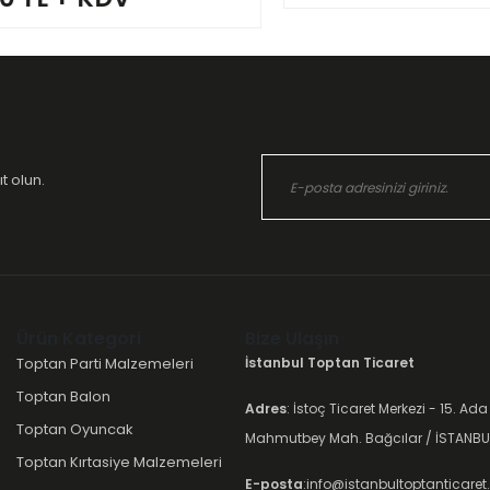
t olun.
Ürün Kategori
Bize Ulaşın
Toptan Parti Malzemeleri
İstanbul Toptan Ticaret
Toptan Balon
Adres
: İstoç Ticaret Merkezi - 15. Ada
Toptan Oyuncak
Mahmutbey Mah. Bağcılar / İSTANBU
Toptan Kırtasiye Malzemeleri
E-posta
:info@istanbultoptanticare