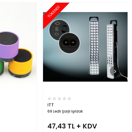
TÜKENDİ
ITT
69 Ledli Şarjlı Işıldak
47,43 TL + KDV