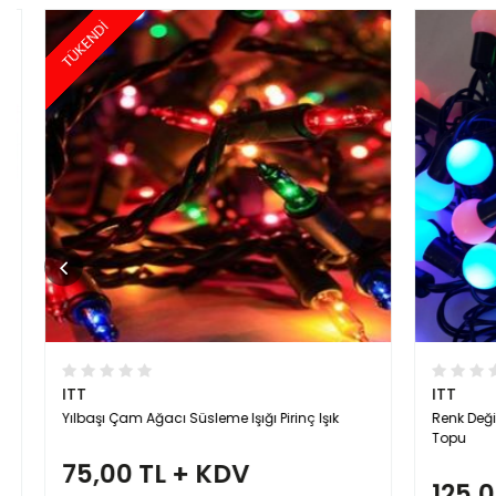
TÜKENDİ
ITT
ITT
Yılbaşı Çam Ağacı Süsleme Işığı Pirinç Işık
Renk Değiştir
Topu
75,00 TL + KDV
125,00 