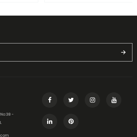
 No:38 -
L
t.com