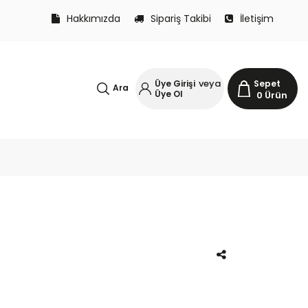
Hakkımızda
Sipariş Takibi
İletişim
veya
Üye Girişi
Sepet
Ara
Üye Ol
0
Ürün