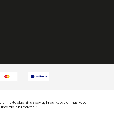
a korunmakta olup izinsiz paylaşılması, kopyalanması veya
rıma tabi tutulmaktadır.