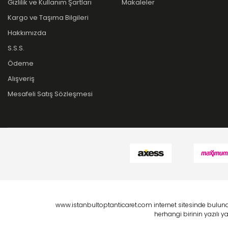
Gizlilik ve Kullanım Şartları
Makaleler
Kargo ve Taşıma Bilgileri
Hakkımızda
S.S.S.
Ödeme
Alışveriş
Mesafeli Satış Sözleşmesi
www.istanbultoptanticaret.com internet sitesinde bulunan
herhangi birinin yazılı