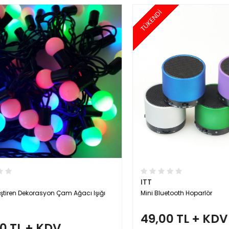
TÜKENDİ
ITT
en Dekorasyon Çam Ağacı Işığı
Mini Bluetooth Hoparlör
49,00 TL + KDV
TL + KDV