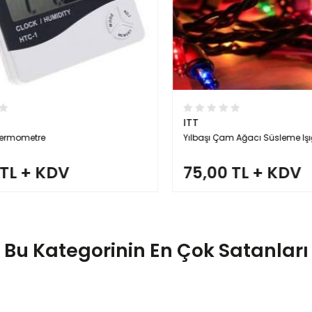
ITT
rmometre
Yılbaşı Çam Ağacı Süsleme Işığı Pi
TL + KDV
75,00 TL + KDV
Bu Kategorinin En Çok Satanları