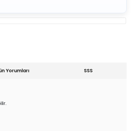
ün Yorumları
SSS
ir.