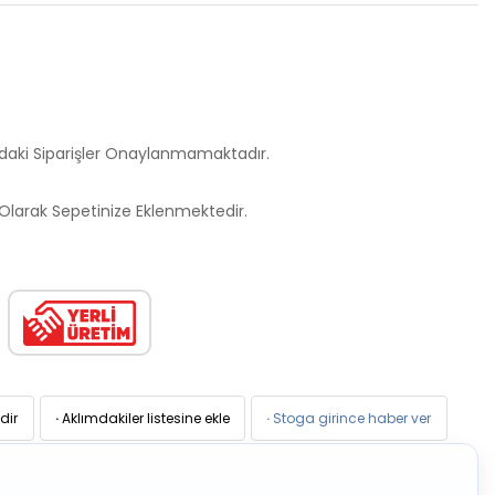
ndaki Siparişler Onaylanmamaktadır.
larak Sepetinize Eklenmektedir.
dir
·
Aklımdakiler listesine ekle
·
Stoga girince haber ver