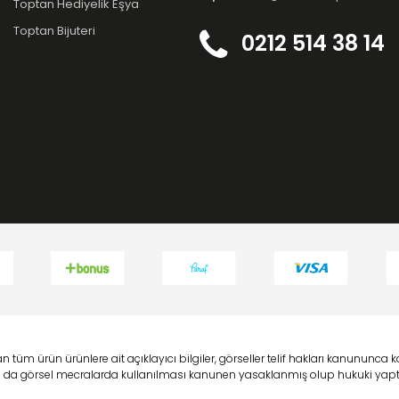
Toptan Hediyelik Eşya
Toptan Bijuteri
0212 514 38 14
 tüm ürün ürünlere ait açıklayıcı bilgiler, görseller telif hakları kanununc
 ya da görsel mecralarda kullanılması kanunen yasaklanmış olup hukuki yaptı