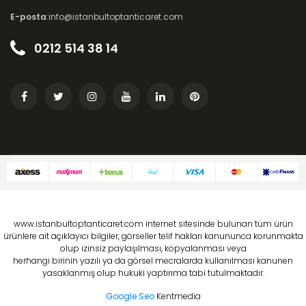
E-posta
:info@istanbultoptanticaret.com
0212 514 38 14
www.istanbultoptanticaret.com internet sitesinde bulunan tüm ürün
ürünlere ait açıklayıcı bilgiler, görseller telif hakları kanununca korunmakta
olup izinsiz paylaşılması, kopyalanması veya
herhangi birinin yazılı ya da görsel mecralarda kullanılması kanunen
yasaklanmış olup hukuki yaptırıma tabi tutulmaktadır.
Google Seo
Kentmedia