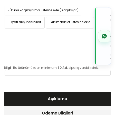
·
Ürünü karşılaştırma listeme ekle
(
Karşılaştır
)
TI
W
İL
·
Fiyatı düşünce bildir
·
Aklımdakiler listesine ekle
Sİ
VE
05
7x
Wh
Üz
de
Sip
Ver
Bilgi :
Bu ürünümüzden minimum
60 Ad.
sipariş verebilirsiniz.
Açıklama
Ödeme Bilgileri