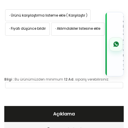
·
Ürünü karşılaştırma listeme ekle
(
Karşılaştır
)
TI
W
İL
·
Fiyatı düşünce bildir
·
Aklımdakiler listesine ekle
Sİ
VE
05
7x
Wh
Üz
de
Sip
Ver
Bilgi :
Bu ürünümüzden minimum
12 Ad.
sipariş verebilirsiniz.
Açıklama