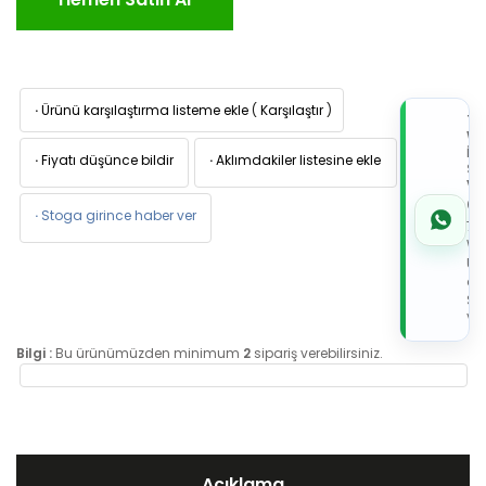
·
Ürünü karşılaştırma listeme ekle
(
Karşılaştır
)
TI
W
İL
·
Fiyatı düşünce bildir
·
Aklımdakiler listesine ekle
Sİ
VE
05
·
Stoga girince haber ver
7x
Wh
Üz
de
Sip
Ver
Bilgi :
Bu ürünümüzden minimum
2
sipariş verebilirsiniz.
Açıklama