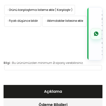
·
Ürünü karşılaştırma listeme ekle
(
Karşılaştır
)
TI
W
İL
·
Fiyatı düşünce bildir
·
Aklımdakiler listesine ekle
Sİ
VE
05
7x
Wh
Üz
de
Sip
Ver
Bilgi :
Bu ürünümüzden minimum
2
sipariş verebilirsiniz.
Açıklama
Ödeme Bilgileri