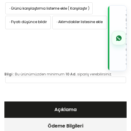
·
Ürünü karşılaştırma listeme ekle
(
Karşılaştır
)
TI
W
İL
·
Fiyatı düşünce bildir
·
Aklımdakiler listesine ekle
Sİ
VE
05
7x
Wh
Üz
de
Sip
Ver
Bilgi :
Bu ürünümüzden minimum
10 Ad.
sipariş verebilirsiniz.
Açıklama
Ödeme Bilgileri