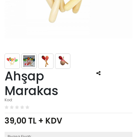
Ahşap
Marakas
Kod:
39,00
TL + KDV
Piyasa Fiyatı: