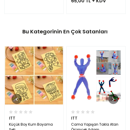
65,00 TL + KDV
Bu Kategorinin En Çok Satanları
ITT
ITT
Küçük Boy Kum Boyama
Cama Yapışan Takla Atan
Seti
Örümcek Adam