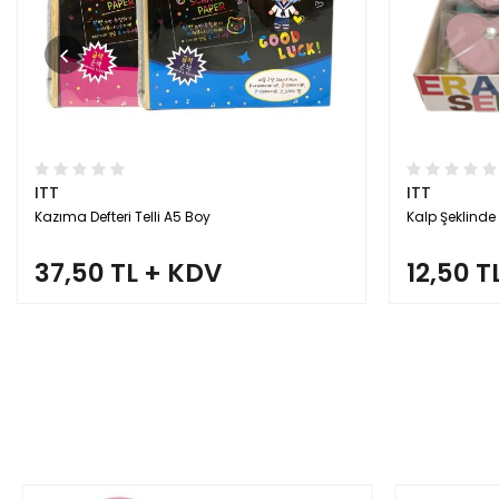
ITT
ITT
Kazıma Defteri Telli A5 Boy
Kalp Şeklinde 
37,50 TL + KDV
12,50 T