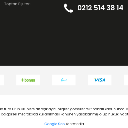
Toptan Bijuteri
0212 514 38 14
 tüm ürün ürünlere ait açıklayıcı bilgiler, görseller telif hakları kanununc
 ya da görsel mecralarda kullanılması kanunen yasaklanmış olup hukuki yaptı
Google Seo
Kentmedia