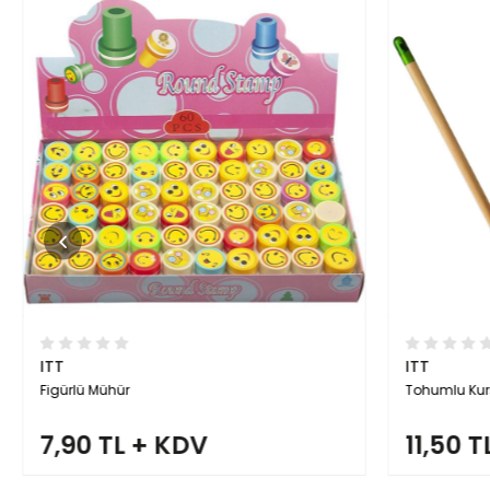
ITT
ITT
Figürlü Mühür
Tohumlu Kur
7,90 TL + KDV
11,50 T