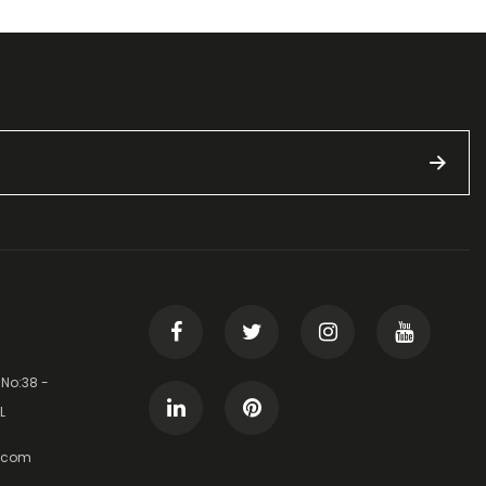
 No:38 -
L
t.com