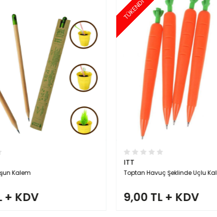
TÜKENDİ
ITT
şun Kalem
Toptan Havuç Şeklinde Uçlu Ka
L + KDV
9,00 TL + KDV