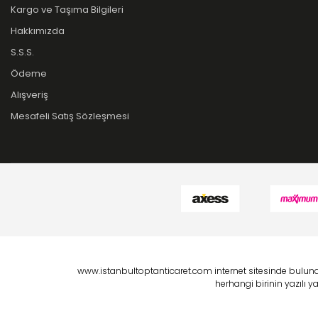
Kargo ve Taşıma Bilgileri
Hakkımızda
S.S.S.
Ödeme
Alışveriş
Mesafeli Satış Sözleşmesi
www.istanbultoptanticaret.com internet sitesinde bulunan
herhangi birinin yazılı