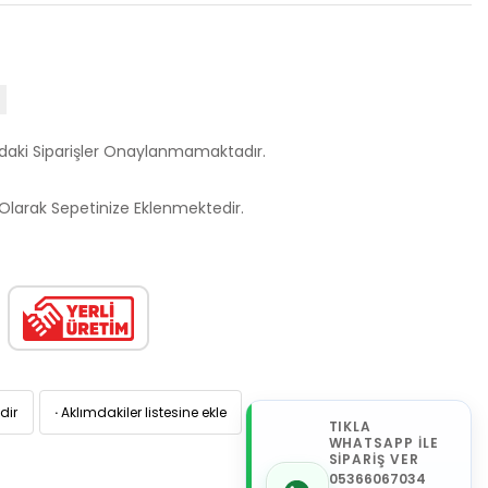
ndaki Siparişler Onaylanmamaktadır.
larak Sepetinize Eklenmektedir.
dir
·
Aklımdakiler listesine ekle
TIKLA
WHATSAPP İLE
SİPARİŞ VER
05366067034