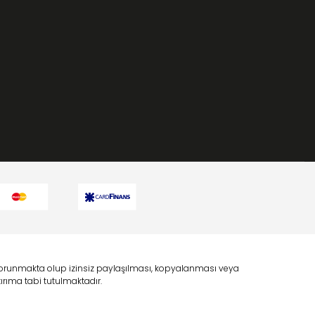
a korunmakta olup izinsiz paylaşılması, kopyalanması veya
rıma tabi tutulmaktadır.