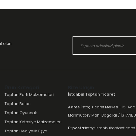
t olun.
Ürün Kategori
Bize Ulaşın
Toptan Parti Malzemeleri
İstanbul Toptan Ticaret
Toptan Balon
Adres
: İstoç Ticaret Merkezi - 15. Ada
Toptan Oyuncak
Mahmutbey Mah. Bağcılar / İSTANBU
Toptan Kırtasiye Malzemeleri
E-posta
:info@istanbultoptanticare
Toptan Hediyelik Eşya