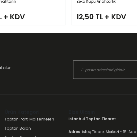
nahtarlık
Zeka Küpü Anahtarlık
L + KDV
12,50 TL + KDV
t olun.
Ürün Kategori
Bize Ulaşın
Toptan Parti Malzemeleri
İstanbul Toptan Ticaret
Toptan Balon
Adres
: İstoç Ticaret Merkezi - 15. Ada