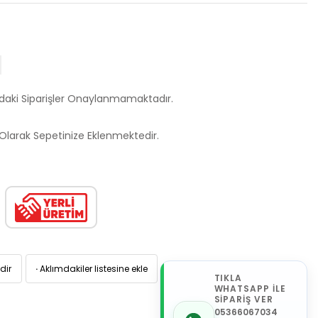
ndaki Siparişler Onaylanmamaktadır.
larak Sepetinize Eklenmektedir.
dir
·
Aklımdakiler listesine ekle
TIKLA
WHATSAPP İLE
SİPARİŞ VER
05366067034