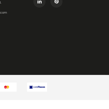
L
t.com