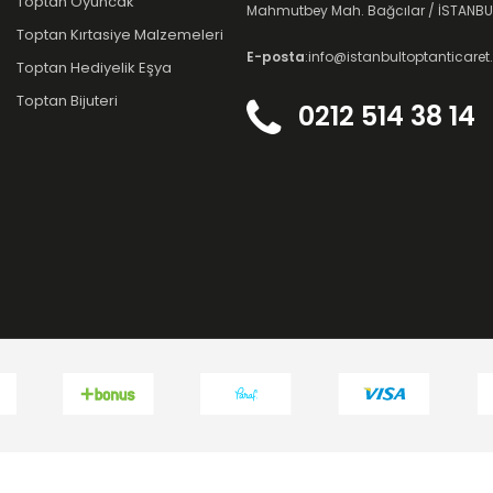
Toptan Oyuncak
Mahmutbey Mah. Bağcılar / İSTANBU
Toptan Kırtasiye Malzemeleri
E-posta
:info@istanbultoptanticare
Toptan Hediyelik Eşya
Toptan Bijuteri
0212 514 38 14