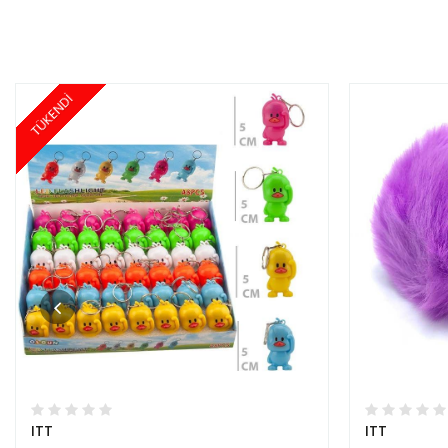
TÜKENDİ
ITT
ITT