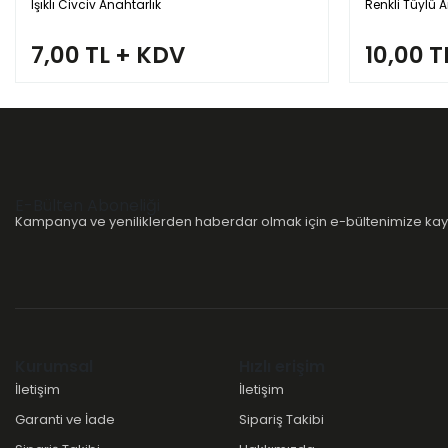
Işıklı Civciv Anahtarlık
Renkli Tüylü A
7,00 TL + KDV
10,00 T
E-Bülten Aboneliği
Kampanya ve yeniliklerden haberdar olmak için e-bültenimize kayı
Kurumsal
Hızlı erişim
İletişim
İletişim
Garanti ve İade
Sipariş Takibi