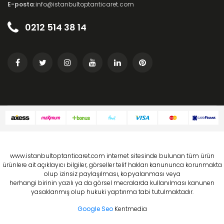
E-posta
:info@istanbultoptanticaret.com
0212 514 38 14
www.istanbultoptanticaret.com internet sitesinde bulunan tüm ürün
ürünlere ait açıklayıcı bilgiler, görseller telif hakları kanununca korunmakta
olup izinsiz paylaşılması, kopyalanması veya
herhangi birinin yazılı ya da görsel mecralarda kullanılması kanunen
yasaklanmış olup hukuki yaptırıma tabi tutulmaktadır.
Google Seo
Kentmedia