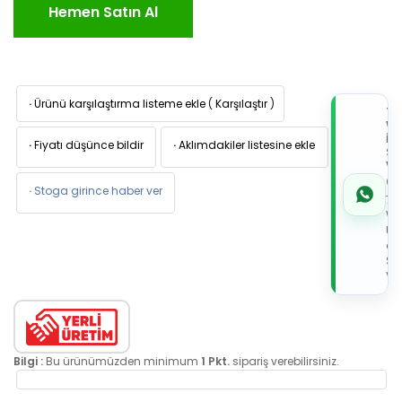
Hemen Satın Al
·
Ürünü karşılaştırma listeme ekle
(
Karşılaştır
)
TI
W
İL
·
Fiyatı düşünce bildir
·
Aklımdakiler listesine ekle
Sİ
VE
05
·
Stoga girince haber ver
7x
Wh
Üz
de
Sip
Ver
Bilgi :
Bu ürünümüzden minimum
1 Pkt.
sipariş verebilirsiniz.