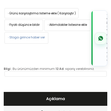
·
Ürünü karşılaştırma listeme ekle
(
Karşılaştır
)
TI
W
İL
·
Fiyatı düşünce bildir
·
Aklımdakiler listesine ekle
Sİ
VE
05
·
Stoga girince haber ver
7x
Wh
Üz
de
Sip
Ver
Bilgi :
Bu ürünümüzden minimum
12 Ad.
sipariş verebilirsiniz.
Açıklama