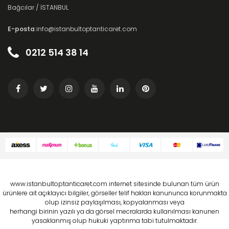
Bağcılar / İSTANBUL
E-posta
:info@istanbultoptanticaret.com
0212 514 38 14
www.istanbultoptanticaret.com internet sitesinde bulunan tüm ürün
ürünlere ait açıklayıcı bilgiler, görseller telif hakları kanununca korunmakta
olup izinsiz paylaşılması, kopyalanması veya
herhangi birinin yazılı ya da görsel mecralarda kullanılması kanunen
yasaklanmış olup hukuki yaptırıma tabi tutulmaktadır.