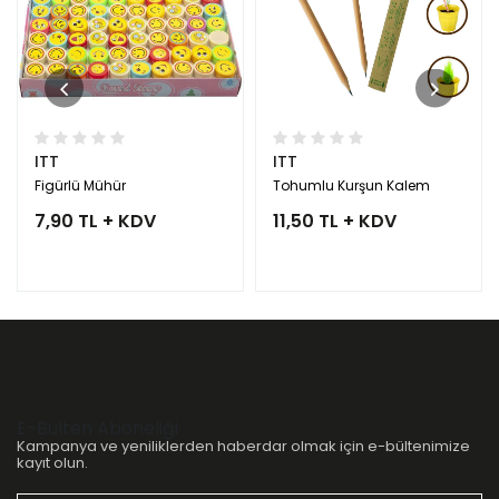
ITT
ITT
Figürlü Mühür
Tohumlu Kurşun Kalem
7,90 TL + KDV
11,50 TL + KDV
E-Bülten Aboneliği
Kampanya ve yeniliklerden haberdar olmak için e-bültenimize
kayıt olun.