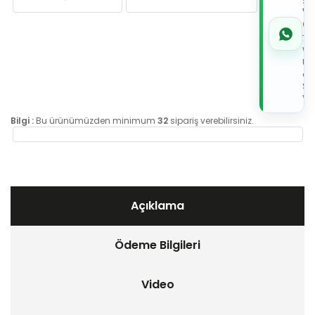
Sİ
VE
05
7x
Wh
Üz
de
Sip
Ver
Bilgi :
Bu ürünümüzden minimum
32
sipariş verebilirsiniz.
Açıklama
Ödeme Bilgileri
Video