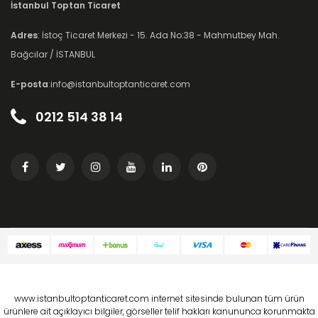
İstanbul Toptan Ticaret
Adres
: İstoç Ticaret Merkezi - 15. Ada No:38 - Mahmutbey Mah.
Bağcılar / İSTANBUL
E-posta
:info@istanbultoptanticaret.com
0212 514 38 14
www.istanbultoptanticaret.com internet sitesinde bulunan tüm ürün
ürünlere ait açıklayıcı bilgiler, görseller telif hakları kanununca korunmakta