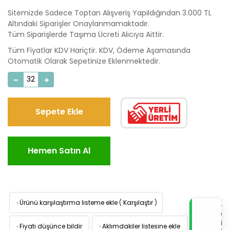
Sitemizde Sadece Toptan Alışveriş Yapıldığından 3.000 TL
Altındaki Siparişler Onaylanmamaktadır.
Tüm Siparişlerde Taşıma Ücreti Alıcıya Aittir.
Tüm Fiyatlar KDV Hariçtir. KDV, Ödeme Aşamasında
Otomatik Olarak Sepetinize Eklenmektedir.
Sepete Ekle
Hemen Satın Al
·
Ürünü karşılaştırma listeme ekle
(
Karşılaştır
)
TI
W
İL
·
Fiyatı düşünce bildir
·
Aklımdakiler listesine ekle