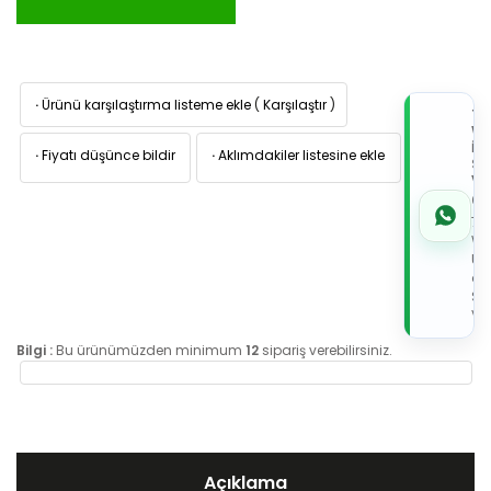
·
Ürünü karşılaştırma listeme ekle
(
Karşılaştır
)
TI
W
İL
·
Fiyatı düşünce bildir
·
Aklımdakiler listesine ekle
Sİ
VE
05
7x
Wh
Üz
de
Sip
Ver
Bilgi :
Bu ürünümüzden minimum
12
sipariş verebilirsiniz.
Açıklama