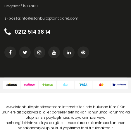
Bağcılar / İSTANBUL
E-posta
:info@istanbultoptanticaret.com
0212 514 38 14
www.istanbultoptanticaret.com internet sitesinde bulunan tüm ürün
ürünlere ait açıklayıcı bilgiler, görseller telif hakları kanununca korunmakta
olup izinsiz paylaşılması, kopyalanması veya
herhangi birinin yazılı ya da görsel mecralarda kullanılması kanunen
yasaklanmış olup hukuki yaptırıma tabi tutulmaktadır.