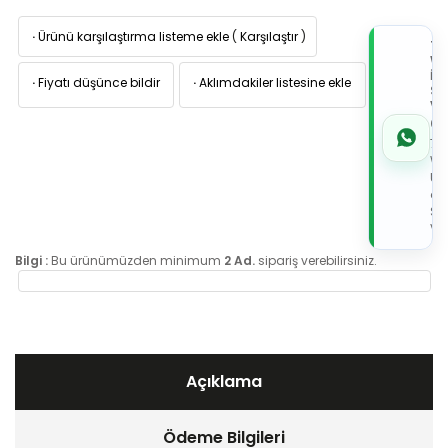
·
Ürünü karşılaştırma listeme ekle
(
Karşılaştır
)
TI
W
İL
·
Fiyatı düşünce bildir
·
Aklımdakiler listesine ekle
Sİ
VE
05
7x
Wh
Üz
de
Sip
Ver
Bilgi :
Bu ürünümüzden minimum
2 Ad.
sipariş verebilirsiniz.
Açıklama
Ödeme Bilgileri