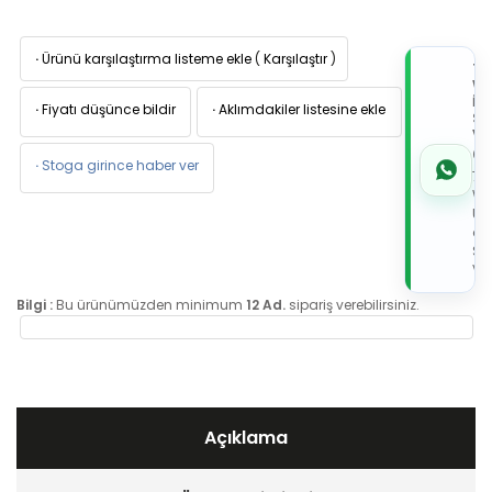
·
Ürünü karşılaştırma listeme ekle
(
Karşılaştır
)
TI
W
İL
·
Fiyatı düşünce bildir
·
Aklımdakiler listesine ekle
Sİ
VE
05
·
Stoga girince haber ver
7x
Wh
Üz
de
Sip
Ver
Bilgi :
Bu ürünümüzden minimum
12 Ad.
sipariş verebilirsiniz.
Açıklama