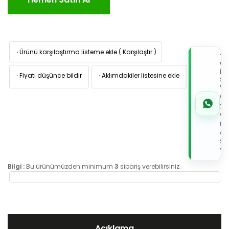
·
Ürünü karşılaştırma listeme ekle
(
Karşılaştır
)
TI
W
İL
·
Fiyatı düşünce bildir
·
Aklımdakiler listesine ekle
Sİ
VE
05
7x
Wh
Üz
de
Sip
Ver
Bilgi :
Bu ürünümüzden minimum
3
sipariş verebilirsiniz.
Açıklama