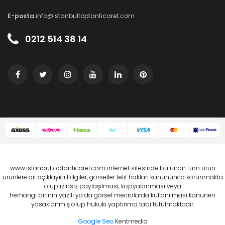
E-posta
:info@istanbultoptanticaret.com
0212 514 38 14
www.istanbultoptanticaret.com internet sitesinde bulunan tüm ürün
ürünlere ait açıklayıcı bilgiler, görseller telif hakları kanununca korunmakta
olup izinsiz paylaşılması, kopyalanması veya
herhangi birinin yazılı ya da görsel mecralarda kullanılması kanunen
yasaklanmış olup hukuki yaptırıma tabi tutulmaktadır.
Google Seo
Kentmedia