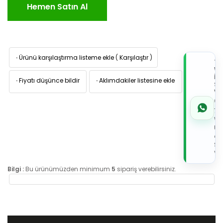
Hemen Satın Al
·
Ürünü karşılaştırma listeme ekle
(
Karşılaştır
)
TI
W
İL
·
Fiyatı düşünce bildir
·
Aklımdakiler listesine ekle
Sİ
VE
05
7x
Wh
Üz
de
Sip
Ver
Bilgi :
Bu ürünümüzden minimum
5
sipariş verebilirsiniz.