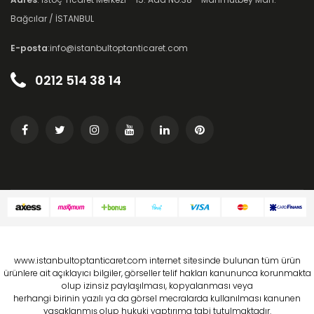
Bağcılar / İSTANBUL
E-posta
:info@istanbultoptanticaret.com
0212 514 38 14
www.istanbultoptanticaret.com internet sitesinde bulunan tüm ürün
ürünlere ait açıklayıcı bilgiler, görseller telif hakları kanununca korunmakta
olup izinsiz paylaşılması, kopyalanması veya
herhangi birinin yazılı ya da görsel mecralarda kullanılması kanunen
yasaklanmış olup hukuki yaptırıma tabi tutulmaktadır.