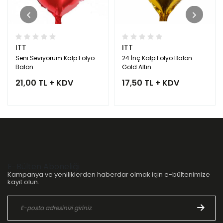
ITT
ITT
Seni Seviyorum Kalp Folyo
24 İnç Kalp Folyo Balon
Balon
Gold Altın
21,00 TL + KDV
17,50 TL + KDV
E-Bülten Aboneliği
Kampanya ve yeniliklerden haberdar olmak için e-bültenimize
kayıt olun.