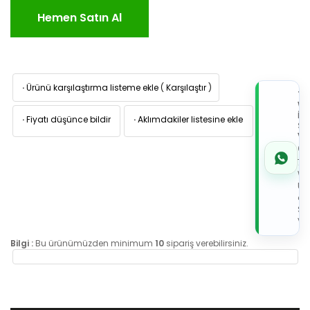
Hemen Satın Al
·
Ürünü karşılaştırma listeme ekle
(
Karşılaştır
)
TI
W
İL
·
Fiyatı düşünce bildir
·
Aklımdakiler listesine ekle
Sİ
VE
05
7x
Wh
Üz
de
Sip
Ver
Bilgi :
Bu ürünümüzden minimum
10
sipariş verebilirsiniz.