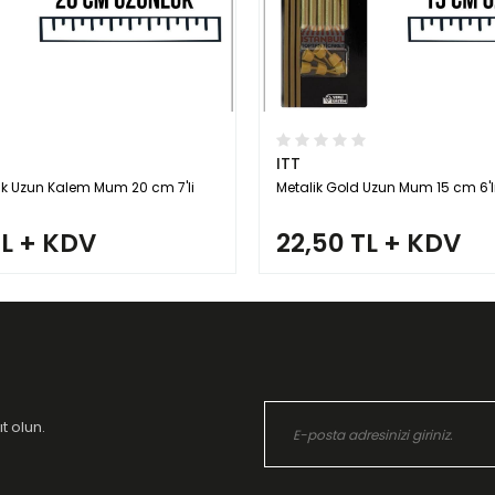
ITT
k Uzun Kalem Mum 20 cm 7'li
Metalik Gold Uzun Mum 15 cm 6'l
TL + KDV
22,50 TL + KDV
t olun.