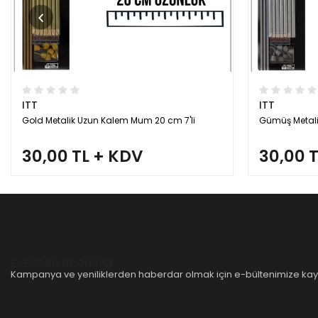
ITT
ITT
Gold Metalik Uzun Kalem Mum 20 cm 7'li
Gümüş Metali
30,00 TL + KDV
30,00 
E-Bülten Aboneliği
Kampanya ve yeniliklerden haberdar olmak için e-bültenimize kayı