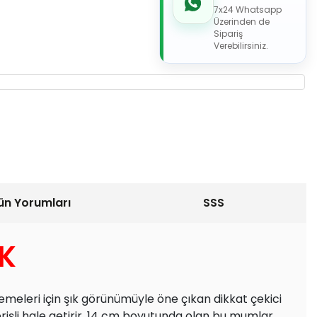
7x24 Whatsapp
Üzerinden de
Sipariş
Verebilirsiniz.
ün Yorumları
SSS
K
meleri için şık görünümüyle öne çıkan dikkat çekici
işli hale getirir. 14 cm boyutunda olan bu mumlar,