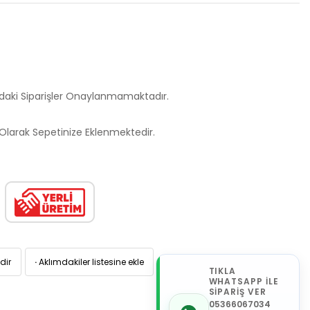
ndaki Siparişler Onaylanmamaktadır.
larak Sepetinize Eklenmektedir.
dir
·
Aklımdakiler listesine ekle
TIKLA
WHATSAPP İLE
SİPARİŞ VER
05366067034