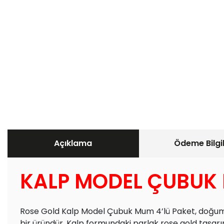
Açıklama
Ödeme Bilgil
KALP MODEL ÇUBUK 
Rose Gold Kalp Model Çubuk Mum 4’lü Paket, doğum gü
bir üründür. Kalp formundaki parlak rose gold tasarı