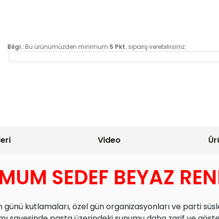
Bilgi :
Bu ürünümüzden minimum
5 Pkt.
sipariş verebilirsiniz.
eri
Video
Ür
MUM SEDEF BEYAZ REN
nü kutlamaları, özel gün organizasyonları ve parti süsle
mı sayesinde pasta üzerindeki sunumu daha zarif ve göster