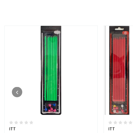
ITT
ITT