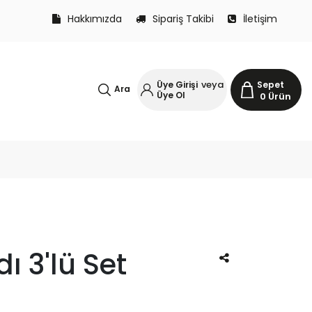
Hakkımızda
Sipariş Takibi
İletişim
veya
Üye Girişi
Sepet
Ara
Üye Ol
0
Ürün
 3'lü Set