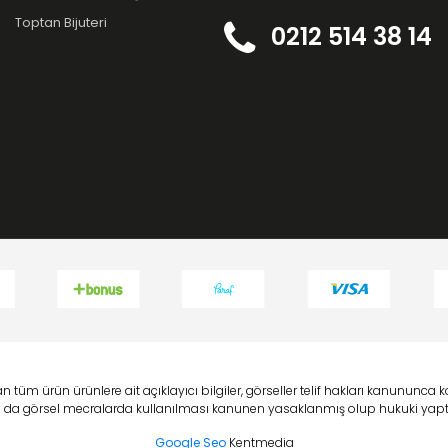
Toptan Bijuteri
0212 514 38 14
 tüm ürün ürünlere ait açıklayıcı bilgiler, görseller telif hakları kanununc
 ya da görsel mecralarda kullanılması kanunen yasaklanmış olup hukuki yaptı
Google Seo
Kentmedia