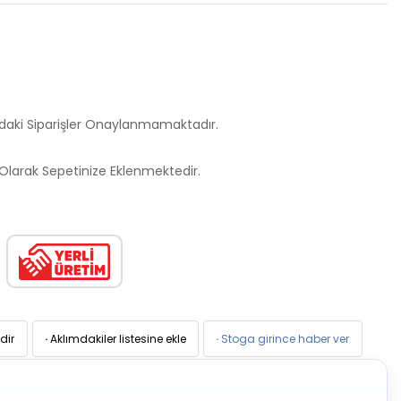
ndaki Siparişler Onaylanmamaktadır.
larak Sepetinize Eklenmektedir.
dir
·
Aklımdakiler listesine ekle
·
Stoga girince haber ver