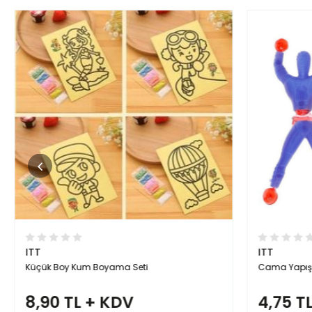
ITT
ITT
Küçük Boy Kum Boyama Seti
Cama Yapışa
8,90 TL + KDV
4,75 TL