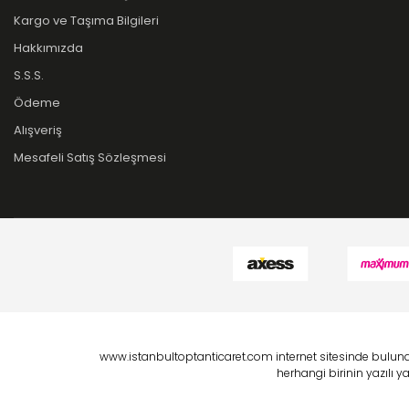
Kargo ve Taşıma Bilgileri
Hakkımızda
S.S.S.
Ödeme
Alışveriş
Mesafeli Satış Sözleşmesi
www.istanbultoptanticaret.com internet sitesinde bulunan
herhangi birinin yazılı