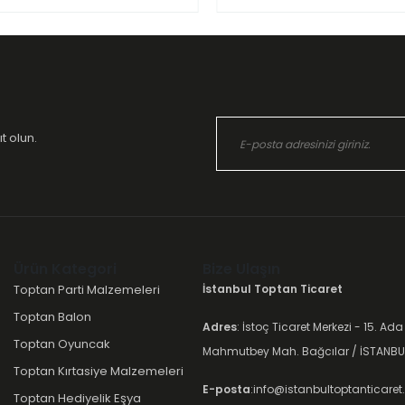
t olun.
Ürün Kategori
Bize Ulaşın
Toptan Parti Malzemeleri
İstanbul Toptan Ticaret
Toptan Balon
Adres
: İstoç Ticaret Merkezi - 15. Ada
Toptan Oyuncak
Mahmutbey Mah. Bağcılar / İSTANBU
Toptan Kırtasiye Malzemeleri
E-posta
:info@istanbultoptanticare
Toptan Hediyelik Eşya