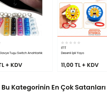
ITT
Klavye Tuşu Switch Anahtarlık
Desenli İpli Yoyo
TL + KDV
11,00 TL + KDV
Bu Kategorinin En Çok Satanları