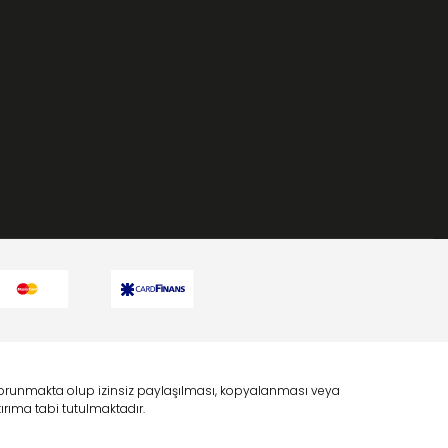
a korunmakta olup izinsiz paylaşılması, kopyalanması veya
rıma tabi tutulmaktadır.