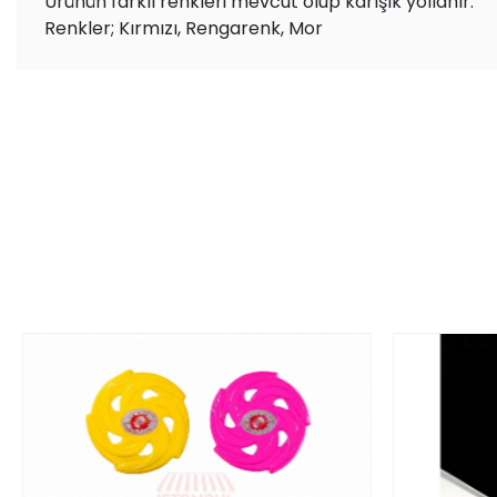
Ürünün farklı renkleri mevcut olup karışık yollanır.
Renkler; Kırmızı, Rengarenk, Mor