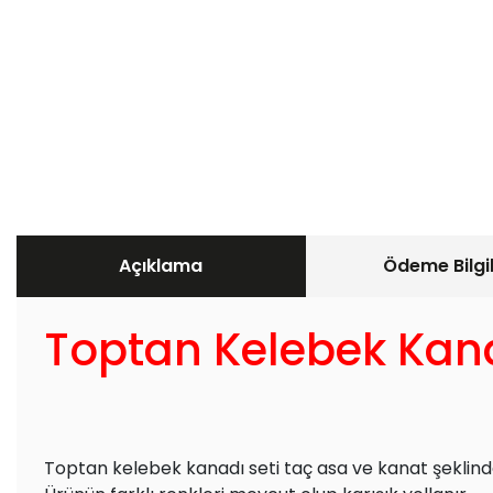
Açıklama
Ödeme Bilgil
Toptan Kelebek Kana
Toptan kelebek kanadı seti taç asa ve kanat şeklinde j