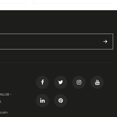
 No:38 -
L
t.com