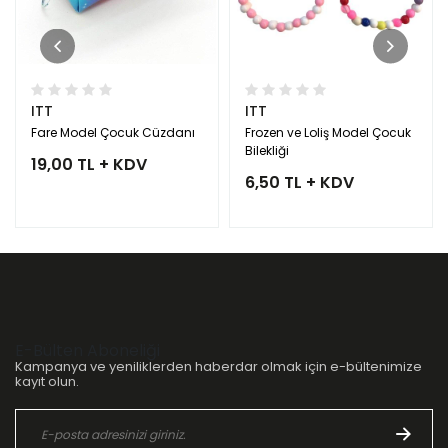
ITT
ITT
Fare Model Çocuk Cüzdanı
Frozen ve Loliş Model Çocuk
Bilekliği
19,00 TL + KDV
6,50 TL + KDV
E-Bülten Aboneliği
Kampanya ve yeniliklerden haberdar olmak için e-bültenimize
kayıt olun.