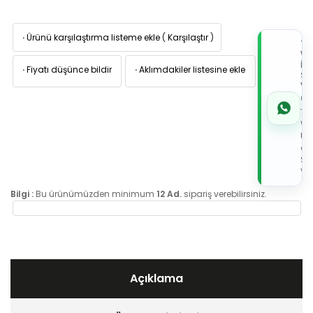
·
Ürünü karşılaştırma listeme ekle
(
Karşılaştır
)
TI
W
İL
·
Fiyatı düşünce bildir
·
Aklımdakiler listesine ekle
Sİ
VE
05
7x
Wh
Üz
de
Sip
Ver
Bilgi :
Bu ürünümüzden minimum
12 Ad.
sipariş verebilirsiniz.
Açıklama