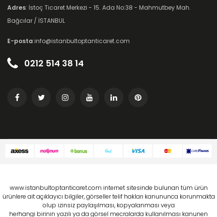
Adres
: İstoç Ticaret Merkezi - 15. Ada No:38 - Mahmutbey Mah.
Bağcılar / İSTANBUL
E-posta
:info@istanbultoptanticaret.com
0212 514 38 14
www.istanbultoptanticaret.com internet sitesinde bulunan tüm ürün
ürünlere ait açıklayıcı bilgiler, görseller telif hakları kanununca korunmakta
olup izinsiz paylaşılması, kopyalanması veya
herhangi birinin yazılı ya da görsel mecralarda kullanılması kanunen