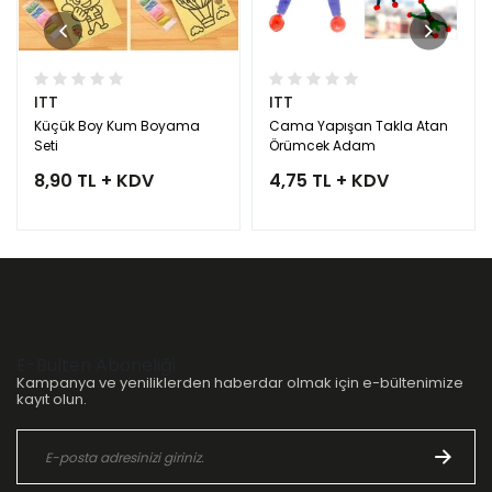
ITT
ITT
Küçük Boy Kum Boyama
Cama Yapışan Takla Atan
Seti
Örümcek Adam
8,90 TL + KDV
4,75 TL + KDV
E-Bülten Aboneliği
Kampanya ve yeniliklerden haberdar olmak için e-bültenimize
kayıt olun.