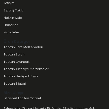
İletişim
Sipariş Takibi
Hakkımızda
Haberler
Makaleler
Ürün Kategori
Toptan Parti Malzemeleri
Toptan Balon
Toptan Oyuncak
Toptan Kırtasiye Malzemeleri
Toptan Hediyelik Eşya
Toptan Bijuteri
Bize Ulaşın
İstanbul Toptan Ticaret
Adres
: İstoç Ticaret Merkezi - 15. Ada No:38 - Mahmutbey Mah.