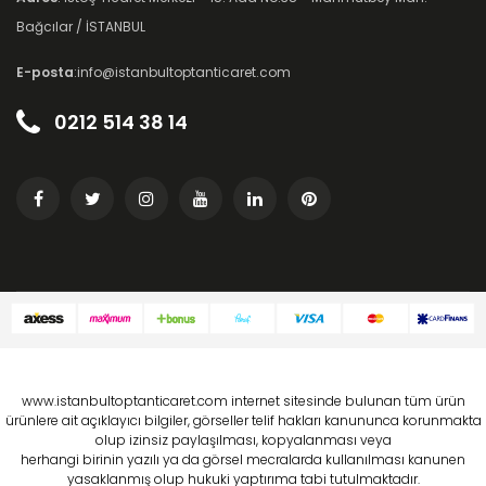
Bağcılar / İSTANBUL
E-posta
:info@istanbultoptanticaret.com
0212 514 38 14
www.istanbultoptanticaret.com internet sitesinde bulunan tüm ürün
ürünlere ait açıklayıcı bilgiler, görseller telif hakları kanununca korunmakta
olup izinsiz paylaşılması, kopyalanması veya
herhangi birinin yazılı ya da görsel mecralarda kullanılması kanunen
yasaklanmış olup hukuki yaptırıma tabi tutulmaktadır.