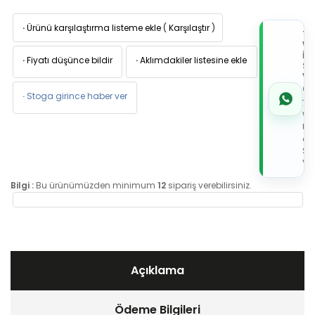
·
Ürünü karşılaştırma listeme ekle
(
Karşılaştır
)
TI
W
İL
·
Fiyatı düşünce bildir
·
Aklımdakiler listesine ekle
Sİ
VE
05
·
Stoga girince haber ver
7x
Wh
Üz
de
Sip
Ver
Bilgi :
Bu ürünümüzden minimum
12
sipariş verebilirsiniz.
Açıklama
Ödeme Bilgileri