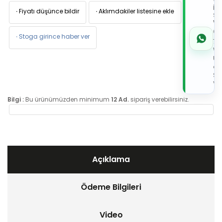
W
İL
·
Fiyatı düşünce bildir
·
Aklımdakiler listesine ekle
Sİ
VE
05
·
Stoga girince haber ver
7x
Wh
Üz
de
Sip
Ver
Bilgi :
Bu ürünümüzden minimum
12 Ad.
sipariş verebilirsiniz.
Açıklama
Ödeme Bilgileri
Video