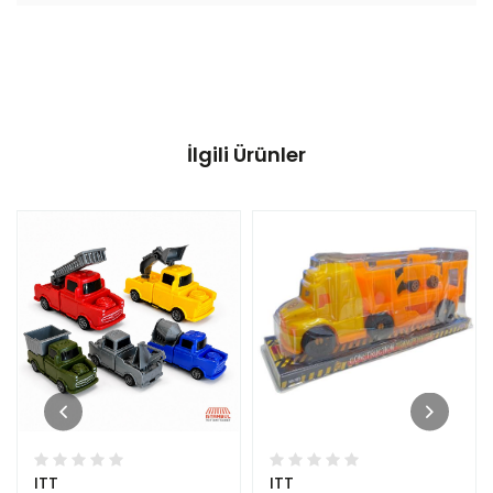
İlgili Ürünler
ITT
ITT