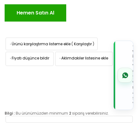
Hemen Satın Al
·
Ürünü karşılaştırma listeme ekle
(
Karşılaştır
)
TI
W
İL
·
Fiyatı düşünce bildir
·
Aklımdakiler listesine ekle
Sİ
VE
05
7x
Wh
Üz
de
Sip
Ver
Bilgi :
Bu ürünümüzden minimum
2
sipariş verebilirsiniz.