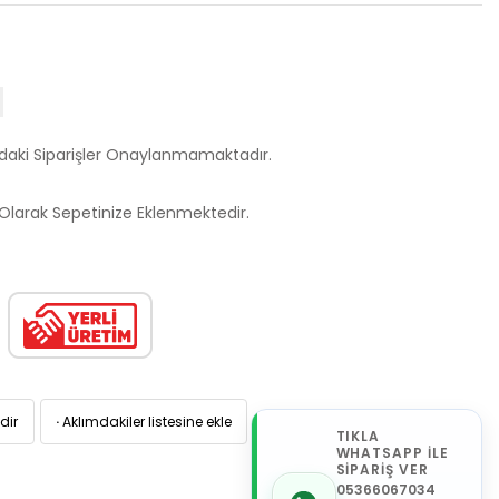
ndaki Siparişler Onaylanmamaktadır.
larak Sepetinize Eklenmektedir.
dir
·
Aklımdakiler listesine ekle
TIKLA
WHATSAPP İLE
SİPARİŞ VER
05366067034