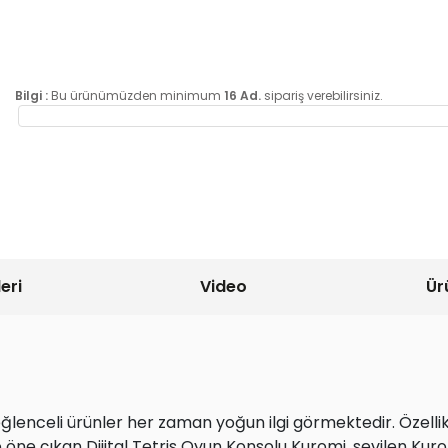
Bilgi :
Bu ürünümüzden minimum
16 Ad.
sipariş verebilirsiniz.
eri
Video
Ür
nceli ürünler her zaman yoğun ilgi görmektedir. Özellikle
 öne çıkan Dijital Tetris Oyun Konsolu Kuromi, sevilen Kuro