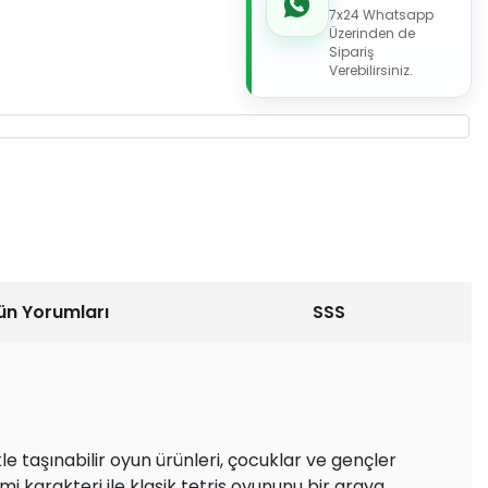
7x24 Whatsapp
Üzerinden de
Sipariş
Verebilirsiniz.
ün Yorumları
SSS
 taşınabilir oyun ürünleri, çocuklar ve gençler
mi karakteri ile klasik tetris oyununu bir araya