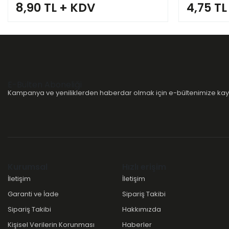
8,90 TL + KDV
4,75 TL
E-Bülten Aboneliği
Kampanya ve yeniliklerden haberdar olmak için e-bültenimize kayı
Kurumsal
Hızlı erişim
İletişim
İletişim
Garanti ve İade
Sipariş Takibi
Sipariş Takibi
Hakkımızda
Kişisel Verilerin Korunması
Haberler