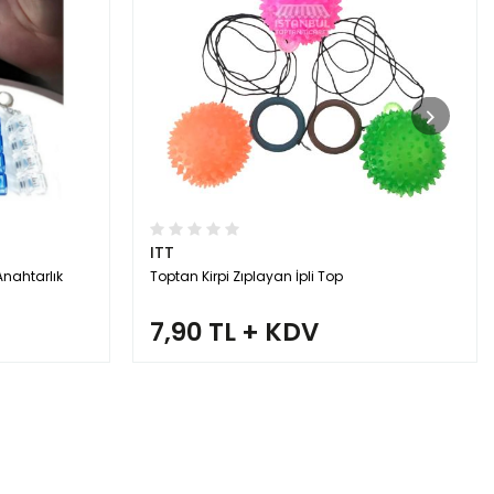
ITT
Anahtarlık
Toptan Kirpi Zıplayan İpli Top
7,90 TL + KDV