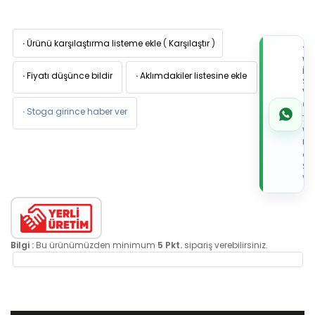
·
Ürünü karşılaştırma listeme ekle
(
Karşılaştır
)
TI
W
İL
·
Fiyatı düşünce bildir
·
Aklımdakiler listesine ekle
Sİ
VE
05
·
Stoga girince haber ver
7x
Wh
Üz
de
Sip
Ver
Bilgi :
Bu ürünümüzden minimum
5 Pkt.
sipariş verebilirsiniz.