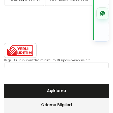
Sİ
VE
05
7x
Wh
Üz
de
Sip
Ver
Bilgi :
Bu ürünümüzden minimum
10
sipariş verebilirsiniz.
Açıklama
Ödeme Bilgileri