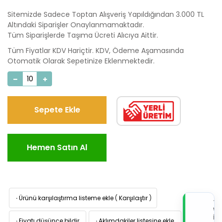
Sitemizde Sadece Toptan Alışveriş Yapıldığından 3.000 TL
Altındaki Siparişler Onaylanmamaktadır.
Tüm Siparişlerde Taşıma Ücreti Alıcıya Aittir.
Tüm Fiyatlar KDV Hariçtir. KDV, Ödeme Aşamasında
Otomatik Olarak Sepetinize Eklenmektedir.
Sepete Ekle
Hemen Satın Al
·
Ürünü karşılaştırma listeme ekle
(
Karşılaştır
)
TI
W
İL
·
Fiyatı düşünce bildir
·
Aklımdakiler listesine ekle