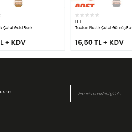
ITT
k Çatal Gold Renk
Toptan Plastik Çatal Gümüş Ren
L + KDV
16,50 TL + KDV
t olun.