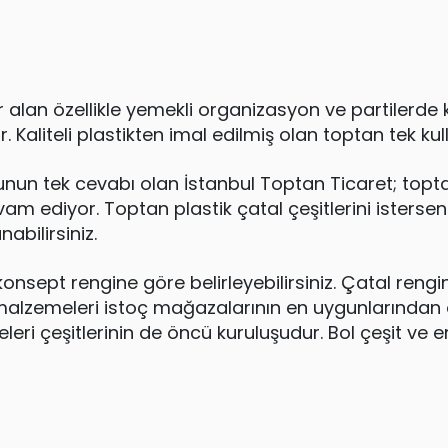
an özellikle yemekli organizasyon ve partilerde kull
 Kaliteli plastikten imal edilmiş olan toptan tek kulla
nun tek cevabı olan İstanbul Toptan Ticaret; topta
am ediyor. Toptan plastik çatal çeşitlerini istersen
abilirsiniz.
konsept rengine göre belirleyebilirsiniz. Çatal reng
ti malzemeleri istoç mağazalarının en uygunlarında
 çeşitlerinin de öncü kuruluşudur. Bol çeşit ve en u