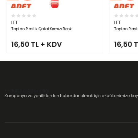
ITT
ITT
Toptan Plastik Çatal Kırmızı Renk
Toptan Plasti
16,50 TL + KDV
16,50 T
E-Bülten Aboneliği
Kampanya ve yeniliklerden haberdar olmak için e-bültenimize kayı