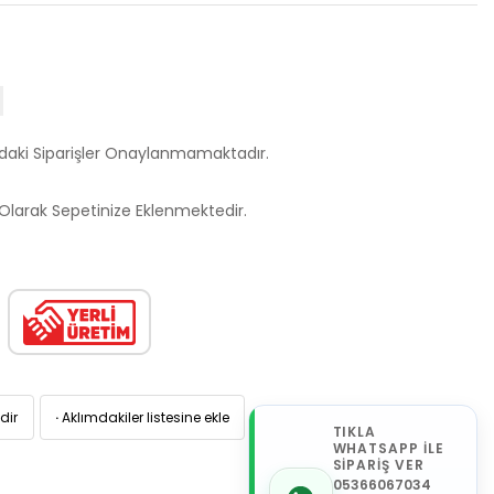
ndaki Siparişler Onaylanmamaktadır.
larak Sepetinize Eklenmektedir.
dir
·
Aklımdakiler listesine ekle
TIKLA
WHATSAPP İLE
SİPARİŞ VER
05366067034