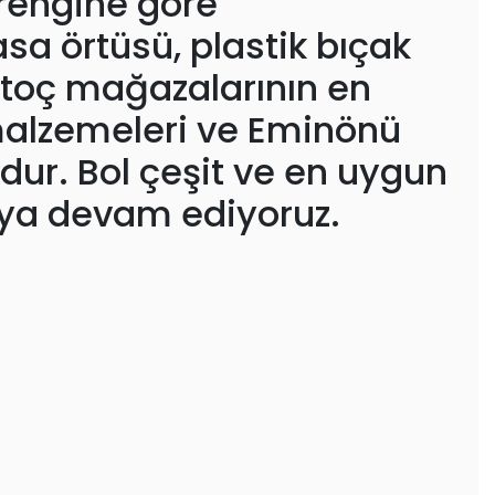
 rengine göre
asa örtüsü, plastik bıçak
istoç mağazalarının en
malzemeleri ve Eminönü
dur. Bol çeşit ve en uygun
rmaya devam ediyoruz.