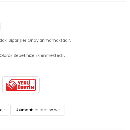
ndaki Siparişler Onaylanmamaktadır.
larak Sepetinize Eklenmektedir.
dir
·
Aklımdakiler listesine ekle