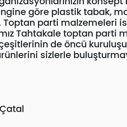
organizasyonlarınızın konsept
 rengine göre plastik tabak, m
iz. Toptan parti malzemeleri 
mız Tahtakale toptan parti 
çeşitlerinin de öncü kuruluşu
ti ürünlerini sizlerle buluştu
 Çatal