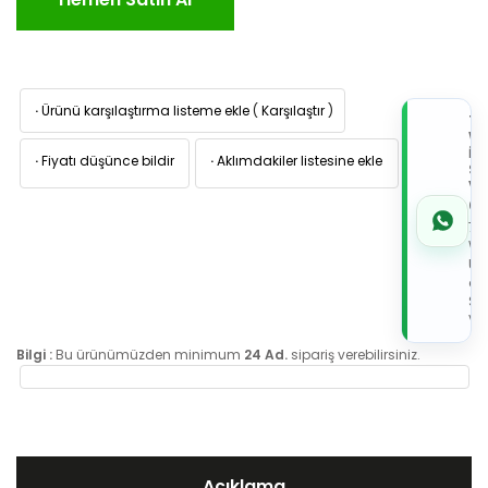
·
Ürünü karşılaştırma listeme ekle
(
Karşılaştır
)
TI
W
İL
·
Fiyatı düşünce bildir
·
Aklımdakiler listesine ekle
Sİ
VE
05
7x
Wh
Üz
de
Sip
Ver
Bilgi :
Bu ürünümüzden minimum
24 Ad.
sipariş verebilirsiniz.
Açıklama