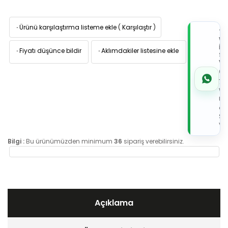
·
Ürünü karşılaştırma listeme ekle
(
Karşılaştır
)
TI
W
İL
·
Fiyatı düşünce bildir
·
Aklımdakiler listesine ekle
Sİ
VE
05
7x
Wh
Üz
de
Sip
Ver
Bilgi :
Bu ürünümüzden minimum
36
sipariş verebilirsiniz.
Açıklama