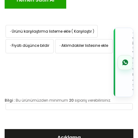
·
Ürünü karşılaştırma listeme ekle
(
Karşılaştır
)
TI
W
İL
·
Fiyatı düşünce bildir
·
Aklımdakiler listesine ekle
Sİ
VE
05
7x
Wh
Üz
de
Sip
Ver
Bilgi :
Bu ürünümüzden minimum
20
sipariş verebilirsiniz.
Açıklama