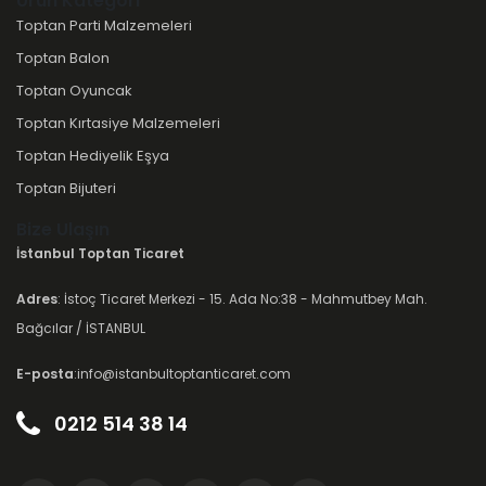
Ürün Kategori
Toptan Parti Malzemeleri
Toptan Balon
Toptan Oyuncak
Toptan Kırtasiye Malzemeleri
Toptan Hediyelik Eşya
Toptan Bijuteri
Bize Ulaşın
İstanbul Toptan Ticaret
Adres
: İstoç Ticaret Merkezi - 15. Ada No:38 - Mahmutbey Mah.
Bağcılar / İSTANBUL
E-posta
:info@istanbultoptanticaret.com
0212 514 38 14