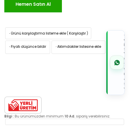
Hemen Satın Al
·
Ürünü karşılaştırma listeme ekle
(
Karşılaştır
)
TI
W
İL
·
Fiyatı düşünce bildir
·
Aklımdakiler listesine ekle
Sİ
VE
05
7x
Wh
Üz
de
Sip
Ver
Bilgi :
Bu ürünümüzden minimum
10 Ad.
sipariş verebilirsiniz.