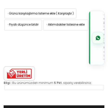
·
Ürünü karşılaştırma listeme ekle
(
Karşılaştır
)
TI
W
İL
·
Fiyatı düşünce bildir
·
Aklımdakiler listesine ekle
Sİ
VE
05
7x
Wh
Üz
de
Sip
Ver
Bilgi :
Bu ürünümüzden minimum
5 Pkt.
sipariş verebilirsiniz.