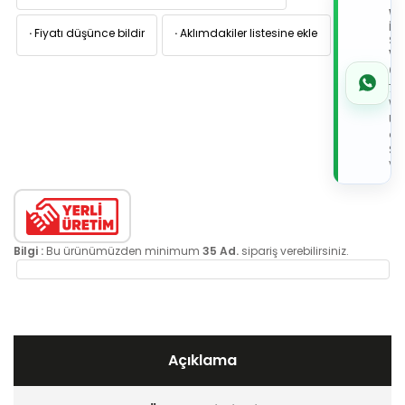
W
İL
·
Fiyatı düşünce bildir
·
Aklımdakiler listesine ekle
Sİ
VE
05
7x
Wh
Üz
de
Sip
Ver
Bilgi :
Bu ürünümüzden minimum
35 Ad.
sipariş verebilirsiniz.
Açıklama