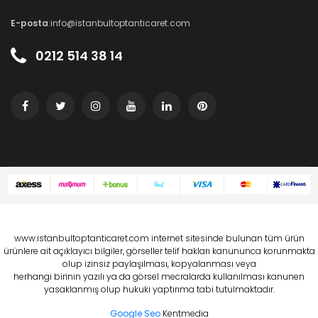
E-posta
:info@istanbultoptanticaret.com
0212 514 38 14
www.istanbultoptanticaret.com internet sitesinde bulunan tüm ürün
ürünlere ait açıklayıcı bilgiler, görseller telif hakları kanununca korunmakta
olup izinsiz paylaşılması, kopyalanması veya
herhangi birinin yazılı ya da görsel mecralarda kullanılması kanunen
yasaklanmış olup hukuki yaptırıma tabi tutulmaktadır.
Google Seo
Kentmedia