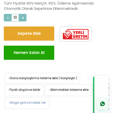
Tüm Fiyatlar KDV Hariçtir. KDV, Ödeme Aşamasında
Otomatik Olarak Sepetinize Eklenmektedir.
Sepete Ekle
Hemen Satın Al
·
Ürünü karşılaştırma listeme ekle
(
Karşılaştır
)
TI
W
İL
·
Fiyatı düşünce bildir
·
Aklımdakiler listesine ekle
Sİ
VE
05
·
Stoga girince haber ver
7x
Wh