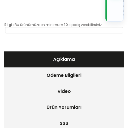
Üz
de
Sip
Ver
Bilgi :
Bu ürünümüzden minimum
10
sipariş verebilirsiniz.
Açıklama
Ödeme Bilgileri
Video
Ürün Yorumları
SSS