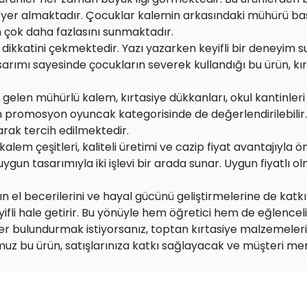
er almaktadır. Çocuklar kalemin arkasındaki mühürü bastıkl
 çok daha fazlasını sunmaktadır.
n dikkatini çekmektedir. Yazı yazarken keyifli bir deneyim
asarımı sayesinde çocukların severek kullandığı bu ürün, kı
len mühürlü kalem, kırtasiye dükkanları, okul kantinleri v
romosyon oyuncak kategorisinde de değerlendirilebilir. Renk
ak tercih edilmektedir.
lem çeşitleri, kaliteli üretimi ve cazip fiyat avantajıyla
 tasarımıyla iki işlevi bir arada sunar. Uygun fiyatlı o
 el becerilerini ve hayal gücünü geliştirmelerine de katkı
ifli hale getirir. Bu yönüyle hem öğretici hem de eğlenceli 
nler bulundurmak istiyorsanız, toptan kırtasiye malzemele
umuz bu ürün, satışlarınıza katkı sağlayacak ve müşteri mem