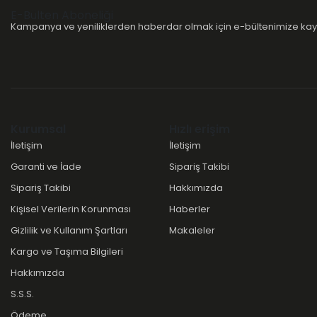
E-Bülten Aboneliği
Kampanya ve yeniliklerden haberdar olmak için e-bültenimize kayı
Kurumsal
Hızlı erişim
İletişim
İletişim
Garanti ve İade
Sipariş Takibi
Sipariş Takibi
Hakkımızda
Kişisel Verilerin Korunması
Haberler
Gizlilik ve Kullanım Şartları
Makaleler
Kargo ve Taşıma Bilgileri
Hakkımızda
S.S.S.
Ödeme