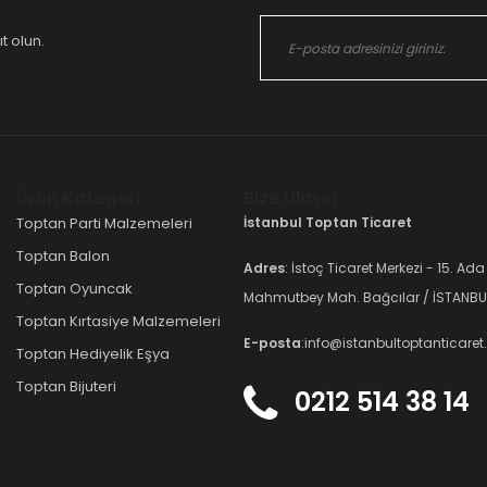
t olun.
Ürün Kategori
Bize Ulaşın
Toptan Parti Malzemeleri
İstanbul Toptan Ticaret
Toptan Balon
Adres
: İstoç Ticaret Merkezi - 15. Ada
Toptan Oyuncak
Mahmutbey Mah. Bağcılar / İSTANBU
Toptan Kırtasiye Malzemeleri
E-posta
:info@istanbultoptanticare
Toptan Hediyelik Eşya
Toptan Bijuteri
0212 514 38 14