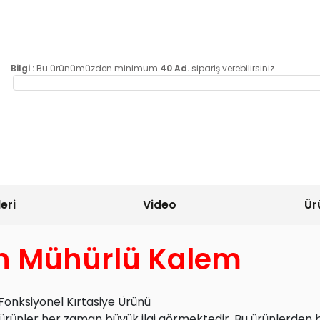
Bilgi :
Bu ürünümüzden minimum
40 Ad.
sipariş verebilirsiniz.
eri
Video
Ür
n Mühürlü Kalem
onksiyonel Kırtasiye Ürünü
ürünler her zaman büyük ilgi görmektedir. Bu ürünlerden 