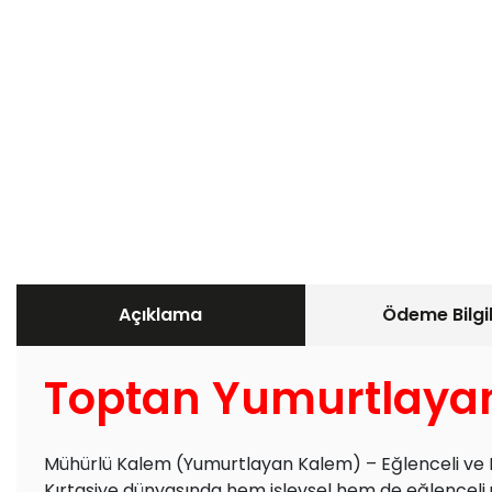
Açıklama
Ödeme Bilgil
Toptan Yumurtlaya
Mühürlü Kalem (Yumurtlayan Kalem) – Eğlenceli ve F
Kırtasiye dünyasında hem işlevsel hem de eğlenceli 