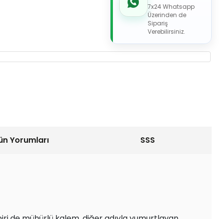
7x24 Whatsapp
Üzerinden de
Sipariş
Verebilirsiniz.
ün Yorumları
SSS
biri de mühürlü kalem, diğer adıyla yumurtlayan