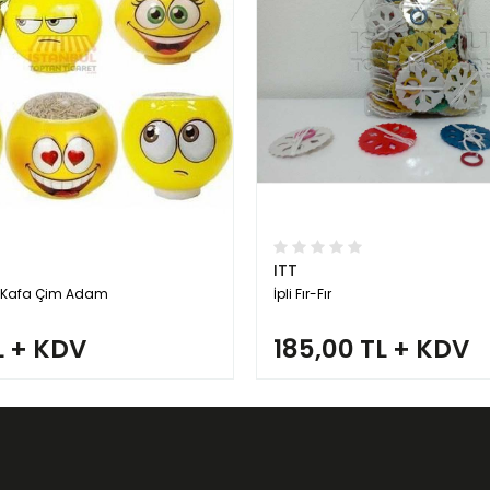
ITT
i Kafa Çim Adam
İpli Fır-Fır
L + KDV
185,00 TL + KDV