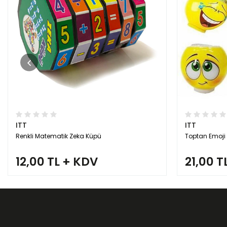
ITT
ITT
Renkli Matematik Zeka Küpü
Toptan Emoj
12,00 TL + KDV
21,00 T