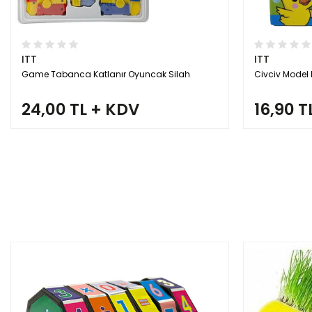
ITT
ITT
Game Tabanca Katlanır Oyuncak Silah
Civciv Model
24,00 TL + KDV
16,90 T