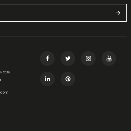
 No:38 -
L
t.com