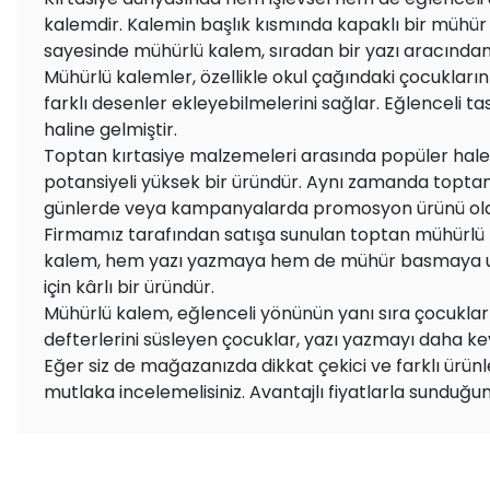
kalemdir. Kalemin başlık kısmında kapaklı bir mühür y
sayesinde mühürlü kalem, sıradan bir yazı aracından
Mühürlü kalemler, özellikle okul çağındaki çocukları
farklı desenler ekleyebilmelerini sağlar. Eğlenceli t
haline gelmiştir.
Toptan kırtasiye malzemeleri arasında popüler hale ge
potansiyeli yüksek bir üründür. Aynı zamanda toptan p
günlerde veya kampanyalarda promosyon ürünü olar
Firmamız tarafından satışa sunulan toptan mühürlü ka
kalem, hem yazı yazmaya hem de mühür basmaya uygun
için kârlı bir üründür.
Mühürlü kalem, eğlenceli yönünün yanı sıra çocukların
defterlerini süsleyen çocuklar, yazı yazmayı daha key
Eğer siz de mağazanızda dikkat çekici ve farklı ürü
mutlaka incelemelisiniz. Avantajlı fiyatlarla sunduğ