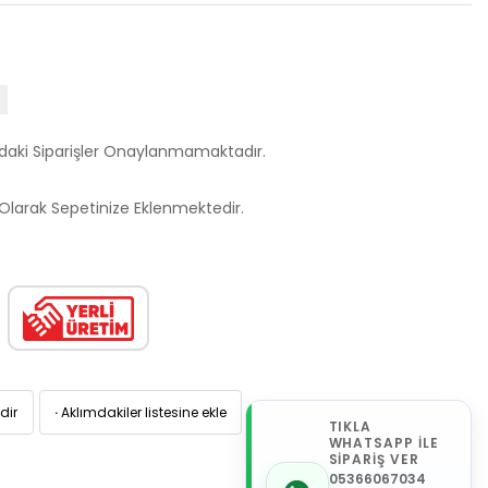
ndaki Siparişler Onaylanmamaktadır.
larak Sepetinize Eklenmektedir.
dir
·
Aklımdakiler listesine ekle
TIKLA
WHATSAPP İLE
SİPARİŞ VER
05366067034